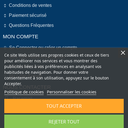
Conditions de ventes
Paiement sécurisé
Questions Fréquentes
MON COMPTE
Se Connecter ou créer un compte
Ce site Web utilise ses propres cookies et ceux de tiers
Mes informations personnel
pour améliorer nos services et vous montrer des
publicités liées à vos préférences en analysant vos
Mes commandes
habitudes de navigation. Pour donner votre
Ma Liste d'envie
consentement à son utilisation, appuyez sur le bouton
Accepter.
NOUS CONTACTER
Politique de cookies
Personnaliser les cookies
Par email
TOUT ACCEPTER
Par Téléphone
REJETER TOUT
Copyright © 2022 by COMEO FRANCE SAS . All Right Reserved.