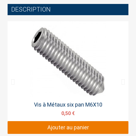
DESCRIPTION
Cancel
Sign in
Aperçu rapide
Vis à Métaux six pan M6X10
0,50 €
Ajouter au panier