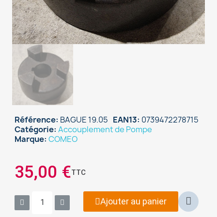
Référence
BAGUE 19.05
EAN13
0739472278715
Catégorie
Accouplement de Pompe
Marque
COMEO
×
35,00 €
Sign in
TTC
You need to be logged in to save products in your
Ajouter au panier
wish list.