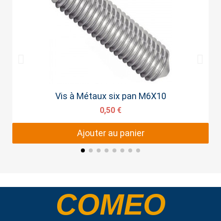
Aperçu rapide
Vis à Métaux six pan M6X10
0,50 €
Ajouter au panier
COMEO