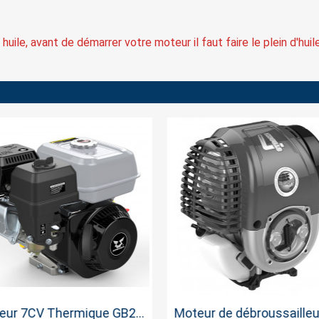
uile, avant de démarrer votre moteur il faut faire le plein d'huil
Aperçu rapide
Aperçu rapide
Moteur 7CV Thermique GB210 Démarreur Electrique