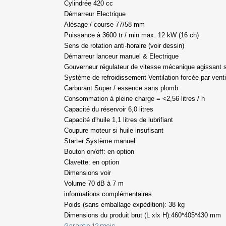
Cylindrée 420 cc
Démarreur Electrique
Alésage / course 77/58 mm
S
Puissance à 3600 tr / min max. 12 kW (16 ch)
Sens de rotation anti-horaire (voir dessin)
Démarreur lanceur manuel & Electrique
You
Gouverneur régulateur de vitesse mécanique agissant 
Système de refroidissement Ventilation forcée par venti
Carburant Super / essence sans plomb
Consommation à pleine charge = <2,56 litres / h
Capacité du réservoir 6,0 litres
Capacité d'huile 1,1 litres de lubrifiant
Coupure moteur si huile insufisant
Starter Système manuel
Bouton on/off: en option
Clavette: en option
Dimensions voir
Volume 70 dB à 7 m
informations complémentaires
Poids (sans emballage expédition): 38 kg
Dimensions du produit brut (L xlx H):460*405*430 mm
Garantie 12 mois