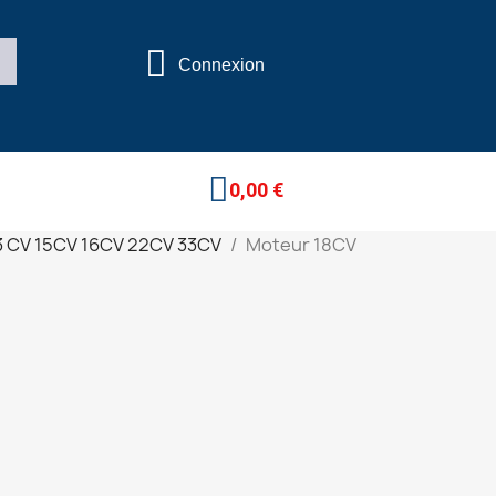
Connexion
0,00 €
3 CV 15CV 16CV 22CV 33CV
Moteur 18CV