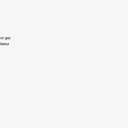
ign in
 need to be logged in to save products in your wish list.
sur gaz
lateur
Cancel
Sign in