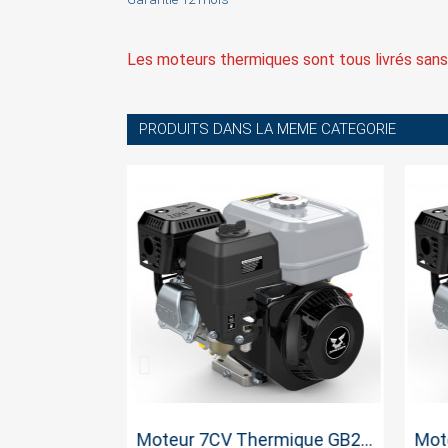
Les moteurs thermiques sont tous livrés sans h
PRODUITS DANS LA MEME CATEGORIE
pide
Aperçu rapide
Moteur 5CV Thermique Essence GB200
Moteur 7CV Thermique GB210