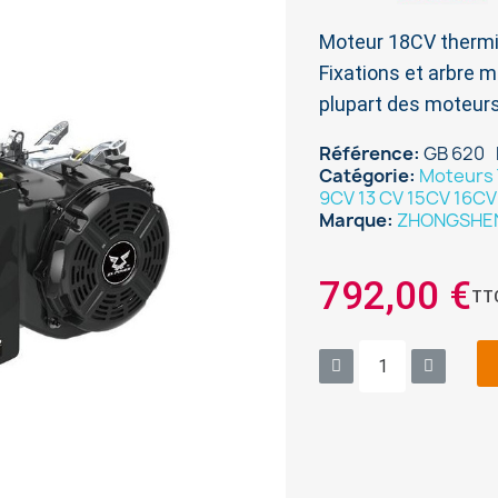
Moteur 18CV thermi
Fixations et arbre m
plupart des moteur
Référence
GB 620
Catégorie
Moteurs 
9CV 13 CV 15CV 16C
Marque
ZHONGSHE
792,00 €
TT