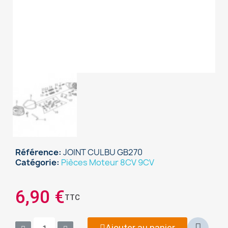
Référence
JOINT CULBU GB270
Catégorie
Pièces Moteur 8CV 9CV
×
Sign in
6,90 €
TTC
You need to be logged in to save products in your
wish list.
Ajouter au panier