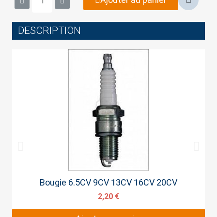
DESCRIPTION
Cancel
Sign in
Aperçu rapide
Bougie 6.5CV 9CV 13CV 16CV 20CV
2,20 €