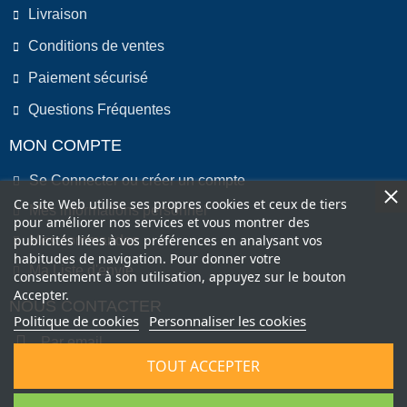
Livraison
Conditions de ventes
Paiement sécurisé
Questions Fréquentes
MON COMPTE
Se Connecter ou créer un compte
Ce site Web utilise ses propres cookies et ceux de tiers
Mes informations personnel
pour améliorer nos services et vous montrer des
publicités liées à vos préférences en analysant vos
Mes commandes
habitudes de navigation. Pour donner votre
Ma Liste d'envie
consentement à son utilisation, appuyez sur le bouton
Accepter.
NOUS CONTACTER
Politique de cookies
Personnaliser les cookies
Par email
TOUT ACCEPTER
Par Téléphone