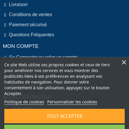
Livraison
Conditions de ventes
Paiement sécurisé
Questions Fréquentes
MON COMPTE
Se Connecter ou créer un compte
Ce site Web utilise ses propres cookies et ceux de tiers
Mes informations personnel
pour améliorer nos services et vous montrer des
publicités liées à vos préférences en analysant vos
Mes commandes
habitudes de navigation. Pour donner votre
Ma Liste d'envie
consentement à son utilisation, appuyez sur le bouton
Accepter.
NOUS CONTACTER
Politique de cookies
Personnaliser les cookies
Par email
TOUT ACCEPTER
Par Téléphone