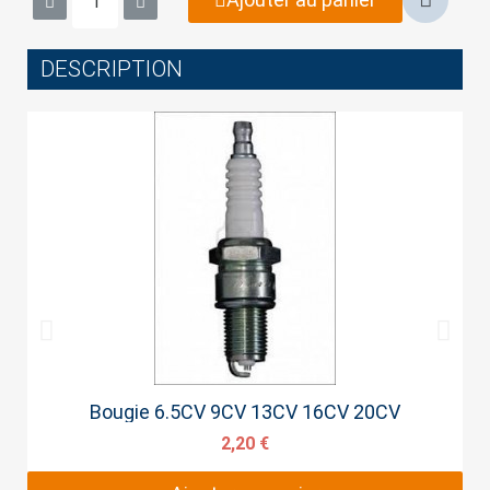
DESCRIPTION
Cancel
Sign in
Aperçu rapide
Bougie 6.5CV 9CV 13CV 16CV 20CV
2,20 €