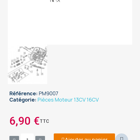
Référence
PM9007
Catégorie
Pièces Moteur 13CV 16CV
×
Sign in
6,90 €
TTC
You need to be logged in to save products in your
wish list.
Ajouter au panier