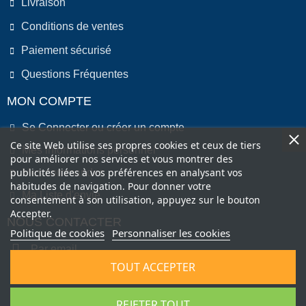
Livraison
Conditions de ventes
Paiement sécurisé
Questions Fréquentes
MON COMPTE
Se Connecter ou créer un compte
Ce site Web utilise ses propres cookies et ceux de tiers
Mes informations personnel
pour améliorer nos services et vous montrer des
publicités liées à vos préférences en analysant vos
Mes commandes
habitudes de navigation. Pour donner votre
Ma Liste d'envie
consentement à son utilisation, appuyez sur le bouton
Accepter.
NOUS CONTACTER
Politique de cookies
Personnaliser les cookies
Par email
TOUT ACCEPTER
Par Téléphone
REJETER TOUT