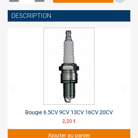
DESCRIPTION
Cancel
Sign in
Aperçu rapide
Bougie 6.5CV 9CV 13CV 16CV 20CV
2,20 €
Ajouter au panier