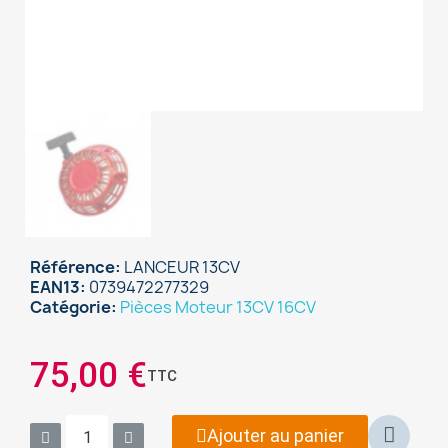
Référence
LANCEUR 13CV
EAN13
0739472277329
Catégorie
Pièces Moteur 13CV 16CV
×
Sign in
75,00 €
TTC
You need to be logged in to save products in your
wish list.
Ajouter au panier