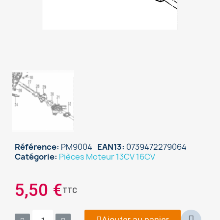
Référence
PM9004
EAN13
0739472279064
Catégorie
Pièces Moteur 13CV 16CV
×
Sign in
5,50 €
TTC
You need to be logged in to save products in your
wish list.
Ajouter au panier