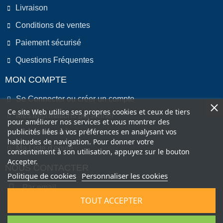
Livraison
Conditions de ventes
Paiement sécurisé
Questions Fréquentes
MON COMPTE
Se Connecter ou créer un compte
Ce site Web utilise ses propres cookies et ceux de tiers
Mes informations personnel
pour améliorer nos services et vous montrer des
publicités liées à vos préférences en analysant vos
Mes commandes
habitudes de navigation. Pour donner votre
Ma Liste d'envie
consentement à son utilisation, appuyez sur le bouton
Accepter.
NOUS CONTACTER
Politique de cookies
Personnaliser les cookies
Par email
TOUT ACCEPTER
Par Téléphone