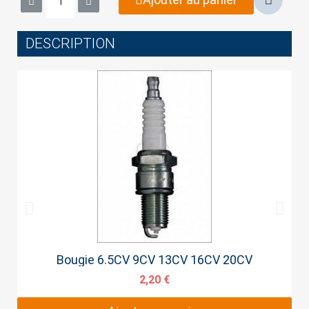
DESCRIPTION
Cancel
Sign in
Aperçu rapide
Bougie 6.5CV 9CV 13CV 16CV 20CV
2,20 €