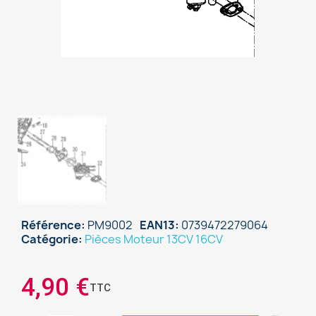
Référence
PM9002
EAN13
0739472279064
Catégorie
Pièces Moteur 13CV 16CV
×
Sign in
4,90 €
TTC
You need to be logged in to save products in your