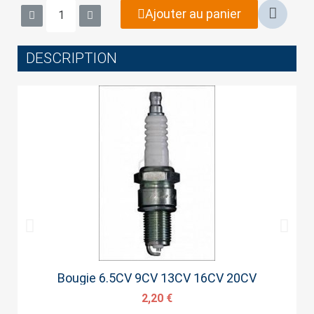
wish list.
Ajouter au panier
DESCRIPTION
Cancel
Sign in
Aperçu rapide
Bougie 6.5CV 9CV 13CV 16CV 20CV
2,20 €