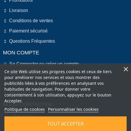
Promotions
Livraison
Conditions de ventes
Paiement sécurisé
Questions Fréquentes
MON COMPTE
Se Connecter ou créer un compte
Ce site Web utilise ses propres cookies et ceux de tiers
Mes informations personnel
pour améliorer nos services et vous montrer des
publicités liées à vos préférences en analysant vos
Mes commandes
habitudes de navigation. Pour donner votre
Ma Liste d'envie
consentement à son utilisation, appuyez sur le bouton
Accepter.
NOUS CONTACTER
Politique de cookies
Personnaliser les cookies
Par email
TOUT ACCEPTER
Par Téléphone