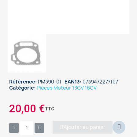
Référence
PM390-01
EAN13
0739472277107
Catégorie
Pièces Moteur 13CV 16CV
×
20,00 €
Sign in
TTC
You need to be logged in to save products in your
Ajouter au panier
wish list.