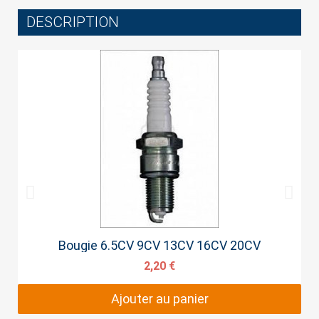
DESCRIPTION
Cancel
Sign in
Aperçu rapide
Bougie 6.5CV 9CV 13CV 16CV 20CV
2,20 €
Ajouter au panier