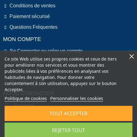
Conditions de ventes
Paiement sécurisé
Questions Fréquentes
MON COMPTE
Se Connecter ou créer un compte
Ce site Web utilise ses propres cookies et ceux de tiers
Mes informations personnel
pour améliorer nos services et vous montrer des
publicités liées à vos préférences en analysant vos
Mes commandes
habitudes de navigation. Pour donner votre
Ma Liste d'envie
consentement à son utilisation, appuyez sur le bouton
Accepter.
NOUS CONTACTER
Politique de cookies
Personnaliser les cookies
Par email
TOUT ACCEPTER
Par Téléphone
REJETER TOUT
Copyright © 2022 by COMEO FRANCE SAS . All Right Reserved.