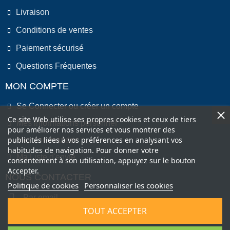
Livraison
Conditions de ventes
Paiement sécurisé
Questions Fréquentes
MON COMPTE
Se Connecter ou créer un compte
Ce site Web utilise ses propres cookies et ceux de tiers
Mes informations personnel
pour améliorer nos services et vous montrer des
publicités liées à vos préférences en analysant vos
Mes commandes
habitudes de navigation. Pour donner votre
Ma Liste d'envie
consentement à son utilisation, appuyez sur le bouton
Accepter.
NOUS CONTACTER
Politique de cookies
Personnaliser les cookies
Par email
TOUT ACCEPTER
Par Téléphone