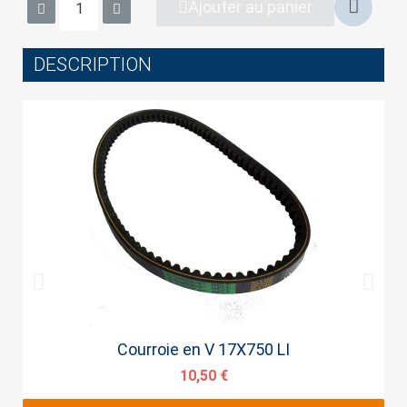
Ajouter au panier
DESCRIPTION
Cancel
Sign in
Aperçu rapide
Courroie en V 17X750 LI
10,50 €