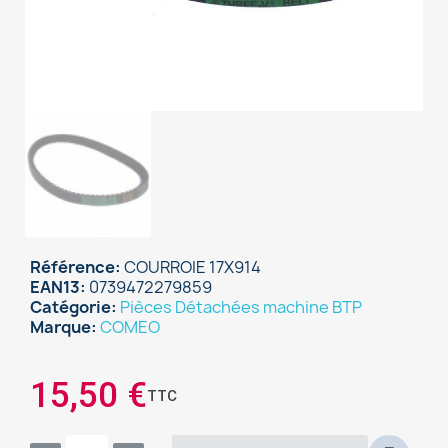
Référence
COURROIE 17X914
EAN13
0739472279859
Catégorie
Pièces Détachées machine BTP
Marque
COMEO
×
Sign in
15,50 €
TTC
You need to be logged in to save products in your
wish list.