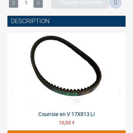
Ajouter au panier
DESCRIPTION
Cancel
Sign in
Aperçu rapide
Courroie en V 17X813 LI
10,50 €