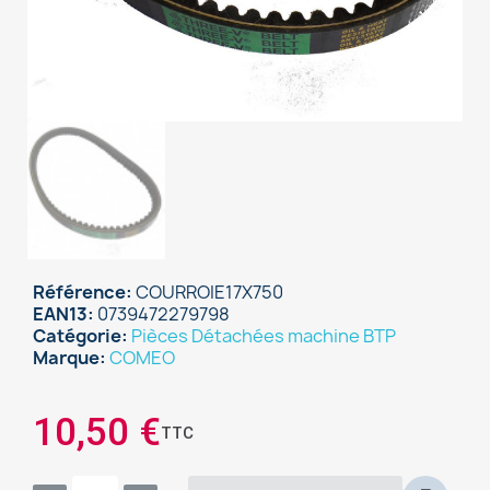
Référence
COURROIE17X750
EAN13
0739472279798
Catégorie
Pièces Détachées machine BTP
Marque
COMEO
×
Sign in
10,50 €
TTC
You need to be logged in to save products in your
wish list.