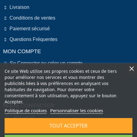
Livraison
Conditions de ventes
Paiement sécurisé
Questions Fréquentes
MON COMPTE
Se Connecter ou créer un compte
Ce site Web utilise ses propres cookies et ceux de tiers
Mes informations personnel
pour améliorer nos services et vous montrer des
publicités liées à vos préférences en analysant vos
Mes commandes
habitudes de navigation. Pour donner votre
Ma Liste d'envie
consentement à son utilisation, appuyez sur le bouton
Accepter.
NOUS CONTACTER
Politique de cookies
Personnaliser les cookies
Par email
TOUT ACCEPTER
Par Téléphone