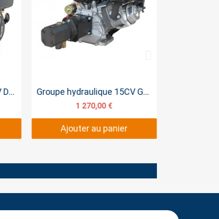
Aperçu rapide
Groupe hydraulique 15CV GB420 100L MN
Groupe hydraulique 13CV HONDA 80L/min
1 788,00 €
Ajouter au panier