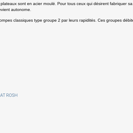
plateaux sont en acier moulé. Pour tous ceux qui désirent fabriquer sa
devient autonome.
mpes classiques type groupe 2 par leurs rapidités. Ces groupes débite
ign in
 need to be logged in to save products in your wish list.
Cancel
Sign in
CAT ROSH