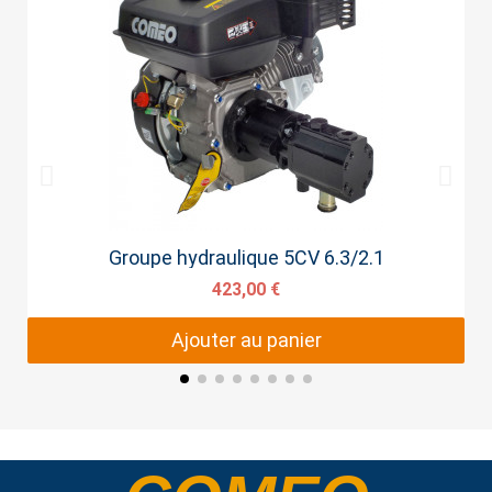
Aperçu rapide
Groupe hydraulique 5CV 6.3/2.1
423,00 €
Ajouter au panier