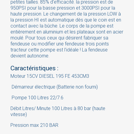
petites tailles. 85% d’efficacité. la pression est de
950PSI pour la basse pression et 3000PSI pour la
haute pression. Le changement de la pression LOW à
×
Sign in
la pression HI est automatique dès que le coin est en
contact avec la bûche. Le corps de la pompe est
entièrement en aluminium et les plateaux sont en acier
You need to be logged in to save products in your
moulé. Pour tous ceux qui désirent fabriquer sa
wish list.
fendeuse ou modifier une fendeuse trois points
tracteur cette pompe est l'idéale ! La fendeuse
devient autonome.
Caractéristiques :
Cancel
Sign in
Moteur 15CV DIESEL 195 FE 453CM3
Démarreur électrique (Batterie non fourni)
Pompe 100 Litres 22/7.6
Débit Litres/ Minute 100 Litres à 80 bar (haute
vitesse)
Pression max 210 BAR