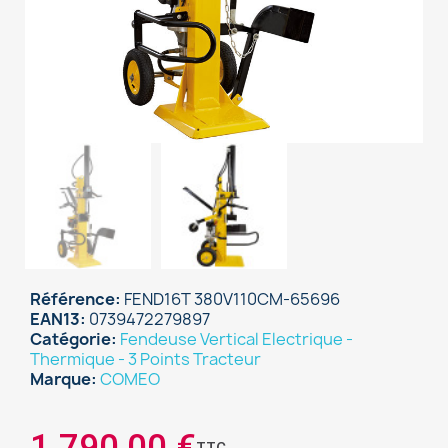
Référence
FEND16T 380V110CM-65696
EAN13
0739472279897
Catégorie
Fendeuse Vertical Electrique -
Thermique - 3 Points Tracteur
Marque
COMEO
1 790,00 €
TTC