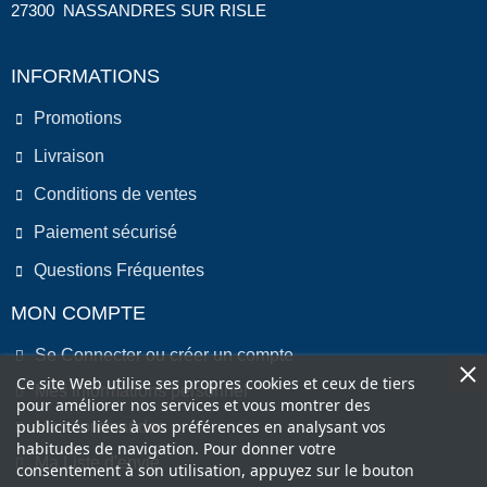
27300 NASSANDRES SUR RISLE
INFORMATIONS
Promotions
Livraison
Conditions de ventes
Paiement sécurisé
Questions Fréquentes
MON COMPTE
Se Connecter ou créer un compte
Ce site Web utilise ses propres cookies et ceux de tiers
Mes informations personnel
pour améliorer nos services et vous montrer des
publicités liées à vos préférences en analysant vos
Mes commandes
habitudes de navigation. Pour donner votre
Ma Liste d'envie
consentement à son utilisation, appuyez sur le bouton