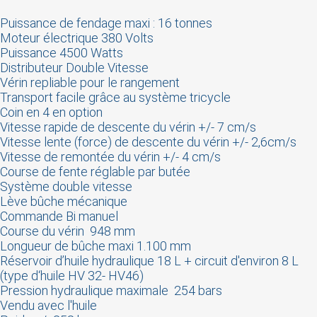
Puissance de fendage maxi : 16 tonnes
You need to be logged in to save products in your
Moteur électrique 380 Volts
wish list.
Puissance 4500 Watts
Distributeur Double Vitesse
Vérin repliable pour le rangement
Transport facile grâce au système tricycle
Cancel
Sign in
Coin en 4 en option
Vitesse rapide de descente du vérin +/- 7 cm/s
Vitesse lente (force) de descente du vérin +/- 2,6cm/s
Vitesse de remontée du vérin +/- 4 cm/s
Course de fente réglable par butée
Système double vitesse
Lève bûche mécanique
Commande Bi manuel
Course du vérin 948 mm
Longueur de bûche maxi 1.100 mm
Réservoir d’huile hydraulique 18 L + circuit d'environ 8 L
(type d‘huile HV 32- HV46)
Pression hydraulique maximale 254 bars
Vendu avec l'huile