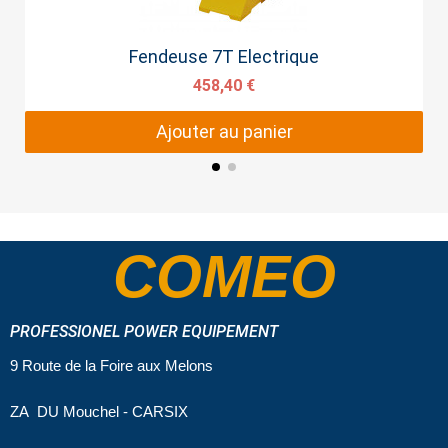
Aperçu rapide
Fendeuse 7T Electrique
458,40 €
Ajouter au panier
COMEO
PROFESSIONEL POWER EQUIPEMENT
9 Route de la Foire aux Melons
ZA DU Mouchel - CARSIX