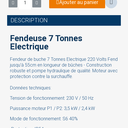
Ajouter au panier
DESCRIPTION
Fendeuse 7 Tonnes
Electrique
Fendeur de buche 7 Tonnes Electrique 220 Volts Fend
jusqu’à 55cm en longueur de bûches - Construction
robuste et pompe hydraulique de qualité. Moteur avec
protection contre la surchauffe.
×
Données techniques:
Sign in
Tension de fonctionnement: 230 V / 50 Hz
You need to be logged in to save products in your
Puissance moteur P1 / P2: 3,5 kW / 2,4 kW
wish list.
Mode de fonctionnement: S6 40%