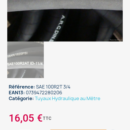
Référence
SAE 100R2T 3/4
EAN13
0739472280206
Catégorie
Tuyaux Hydraulique au Mètre
×
Sign in
16,05 €
TTC
You need to be logged in to save products in your