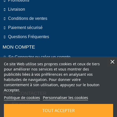
Promotions
Livraison
Conditions de ventes
Paiement sécurisé
Questions Fréquentes
MON COMPTE
Se Connecter ou créer un compte
Ce site Web utilise ses propres cookies et ceux de tiers
Mes informations personnel
pour améliorer nos services et vous montrer des
publicités liées à vos préférences en analysant vos
Mes commandes
habitudes de navigation. Pour donner votre
Ma Liste d'envie
consentement à son utilisation, appuyez sur le bouton
Accepter.
NOUS CONTACTER
Politique de cookies
Personnaliser les cookies
Par email
TOUT ACCEPTER
Par Téléphone