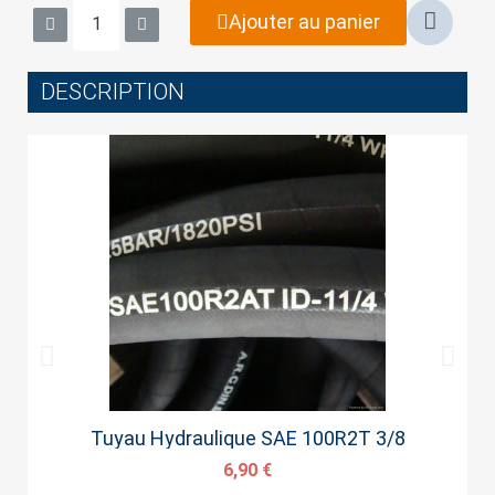
wish list.
Ajouter au panier
DESCRIPTION
Cancel
Sign in
Aperçu rapide
Tuyau Hydraulique SAE 100R2T 3/8
6,90 €