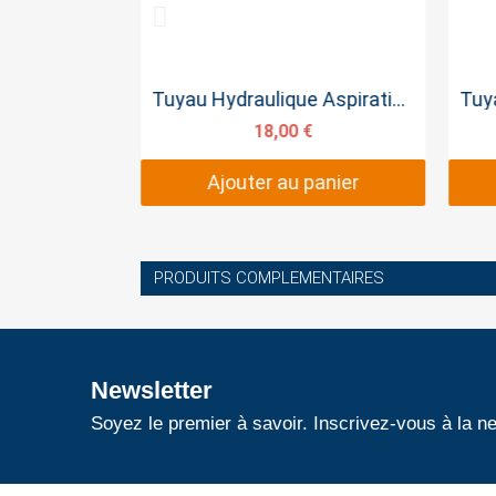
pide
Aperçu rapide
Tuyau Hydraulique SAE 100R2T 3/4
Tuyau Hydraulique Aspiration 25 mm Caoutchouc
€
18,00 €
panier
Ajouter au panier
PRODUITS COMPLEMENTAIRES
Newsletter
Soyez le premier à savoir. Inscrivez-vous à la ne