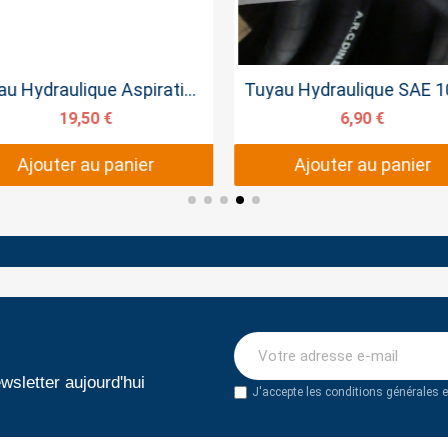
Aperçu rapide
Aperçu rapide
Tuyau Hydraulique Aspiration 32 mm Caoutchouc
19,50 €
6,90 €
Ajouter au panier
Ajouter au panier
wsletter aujourd'hui
J'accepte les conditions générales et