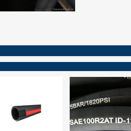
ign in
 need to be logged in to save products in your wish list.
Cancel
Sign in