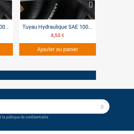
Aperçu rapide
Tuyau Hydraulique SAE 100R2T 3/8
Tuyau Hydraulique SAE 100R2T 1/2
8,50 €
Ajouter au panier
 la politique de confidentialité