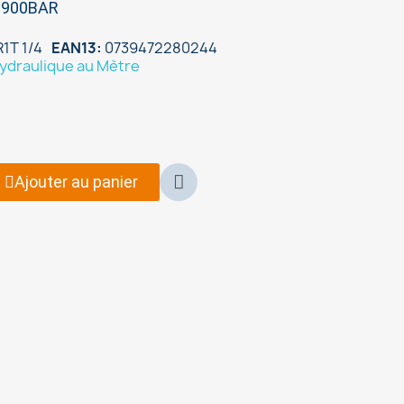
e 900BAR
1T 1/4
EAN13
0739472280244
ydraulique au Mètre
Ajouter au panier