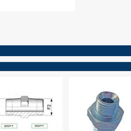
ign in
 need to be logged in to save products in your wish list.
Cancel
Sign in