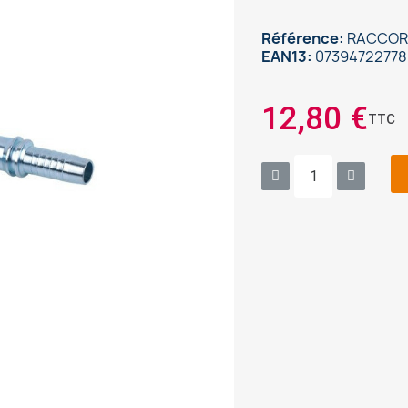
Référence
RACCORD
EAN13
07394722778
12,80 €
TTC