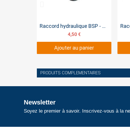
pide
Aperçu rapide
Raccord Hydraulique BSPT- BSPT 1/2 - 3/8
Raccord hydraulique BSP - BSPT 3/8BSP 3/8BSPT
4,50 €
panier
Ajouter au panier
PRODUITS COMPLEMENTAIRES
Newsletter
Soyez le premier à savoir. Inscrivez-vous à la ne