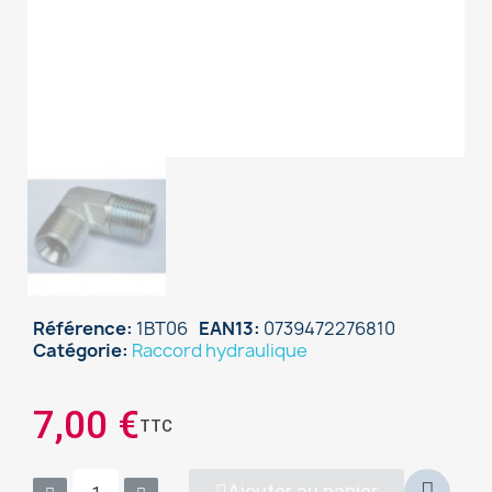
Référence
1BT06
EAN13
0739472276810
Catégorie
Raccord hydraulique
×
Sign in
7,00 €
TTC
You need to be logged in to save products in your
wish list.
Ajouter au panier