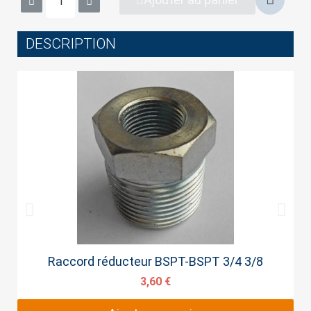
DESCRIPTION
Cancel
Sign in
Aperçu rapide
Raccord réducteur BSPT-BSPT 3/4 3/8
3,60 €