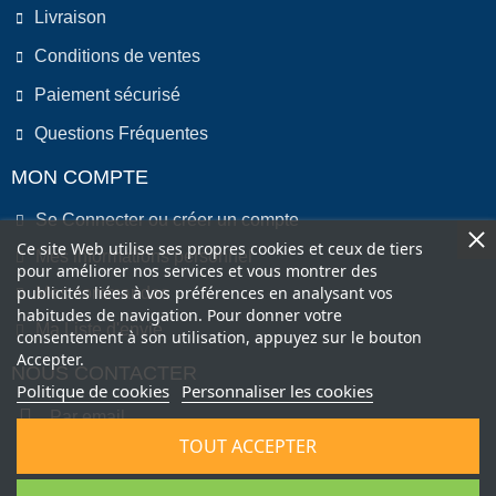
Livraison
Conditions de ventes
Paiement sécurisé
Questions Fréquentes
MON COMPTE
Se Connecter ou créer un compte
Ce site Web utilise ses propres cookies et ceux de tiers
Mes informations personnel
pour améliorer nos services et vous montrer des
publicités liées à vos préférences en analysant vos
Mes commandes
habitudes de navigation. Pour donner votre
Ma Liste d'envie
consentement à son utilisation, appuyez sur le bouton
Accepter.
NOUS CONTACTER
Politique de cookies
Personnaliser les cookies
Par email
TOUT ACCEPTER
Par Téléphone