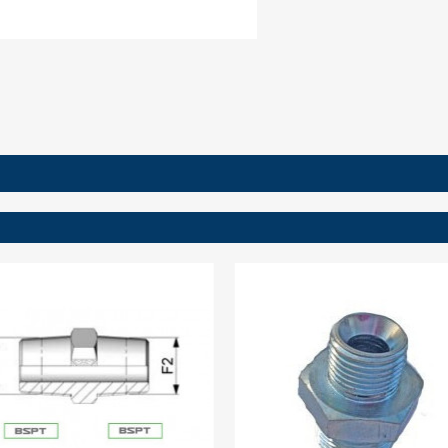
ign in
 need to be logged in to save products in your wish list.
Cancel
Sign in