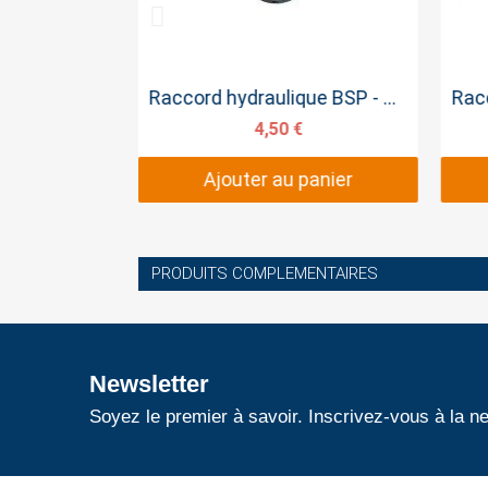
pide
Aperçu rapide
Raccord Hydraulique BSPT- BSPT 1/2 - 3/8
Raccord hydraulique BSP - BSPT 3/8BSP 3/8BSPT
4,50 €
panier
Ajouter au panier
PRODUITS COMPLEMENTAIRES
Newsletter
Soyez le premier à savoir. Inscrivez-vous à la ne