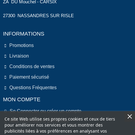
ZA DU Mouchel - CARSIX
27300 NASSANDRES SUR RISLE
INFORMATIONS
Promotions
Livraison
Conditions de ventes
Paiement sécurisé
Questions Fréquentes
MON COMPTE
Se Connecter ou créer un compte
Ce site Web utilise ses propres cookies et ceux de tiers
Mes informations personnel
pour améliorer nos services et vous montrer des
publicités liées à vos préférences en analysant vos
Mes commandes