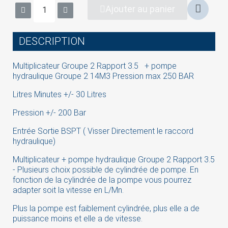
Ajouter au panier
DESCRIPTION
Multiplicateur Groupe 2 Rapport 3.5 + pompe
hydraulique Groupe 2 14M3 Pression max 250 BAR
Litres Minutes +/- 30 Litres
×
Pression +/- 200 Bar
Sign in
Entrée Sortie BSPT ( Visser Directement le raccord
hydraulique)
You need to be logged in to save products in your
wish list.
Multiplicateur + pompe hydraulique Groupe 2 Rapport 3.5
- Plusieurs choix possible de cylindrée de pompe. En
fonction de la cylindrée de la pompe vous pourrez
adapter soit la vitesse en L/Mn.
Cancel
Sign in
Plus la pompe est faiblement cylindrée, plus elle a de
puissance moins et elle a de vitesse.