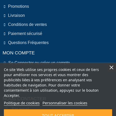
Promotions
Livraison
Conditions de ventes
Paiement sécurisé
Questions Fréquentes
MON COMPTE
Se Connecter ou créer un compte
Ce site Web utilise ses propres cookies et ceux de tiers
Mes informations personnel
pour améliorer nos services et vous montrer des
publicités liées à vos préférences en analysant vos
Mes commandes
habitudes de navigation. Pour donner votre
Ma Liste d'envie
consentement à son utilisation, appuyez sur le bouton
Accepter.
NOUS CONTACTER
Politique de cookies
Personnaliser les cookies
Par email
TOUT ACCEPTER