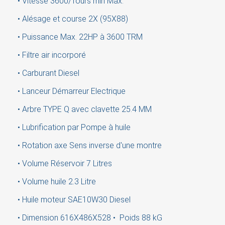
• Vitesse 3600/Tours min Max.
wish list.
• Alésage et course 2X (95X88)
• Puissance Max. 22HP à 3600 TRM
Cancel
Sign in
• Filtre air incorporé
• Carburant Diesel
• Lanceur Démarreur Electrique
• Arbre TYPE Q avec clavette 25.4 MM
• Lubrification par Pompe à huile
• Rotation axe Sens inverse d'une montre
• Volume Réservoir 7 Litres
• Volume huile 2.3 Litre
• Huile moteur SAE10W30 Diesel
• Dimension 616X486X528 • Poids 88 kG