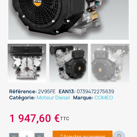
Référence
2V95FE
EAN13
0739472275639
Catégorie
Moteur Diesel
Marque
COMEO
1 947,60 €
TTC
Ajouter au panier