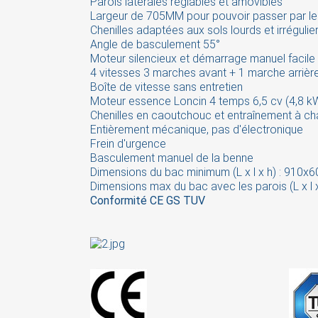
Parois latérales réglables et amovibles
Largeur de 705MM pour pouvoir passer par les 
Chenilles adaptées aux sols lourds et irrégulie
S
Angle de basculement 55°
Moteur silencieux et démarrage manuel facile
You
4 vitesses 3 marches avant + 1 marche arrièr
Boîte de vitesse sans entretien
Moteur essence Loncin 4 temps 6,5 cv (4,8 
Chenilles en caoutchouc et entraînement à ch
Entièrement mécanique, pas d'électronique
Frein d'urgence
Basculement manuel de la benne
Dimensions du bac minimum (L x l x h) : 91
Dimensions
max
du bac avec les parois (L x 
Conformité CE GS TUV