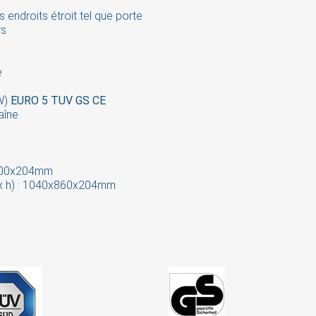
endroits étroit tel que porte
rs
ign in
 need to be logged in to save products in your wish list.
e
kW)
EURO 5 TUV GS CE
aîne
Cancel
Sign in
0x600x204mm
l x h) : 1040x860x204mm