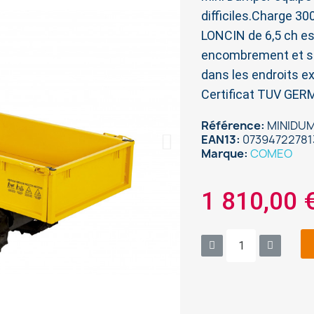
difficiles.Charge 3
LONCIN de 6,5 ch est
encombrement et sa 
dans les endroits ex
Certificat TUV GER
Référence
MINIDUM
EAN13
07394722781
Marque
COMEO
1 810,00 