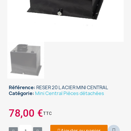
Référence
RESER 20 L ACIER MINI CENTRAL
Catégorie
Mini Central Pièces détachées
×
Sign in
78,00 €
TTC
You need to be logged in to save products in your
wish list.
Ajouter au panier