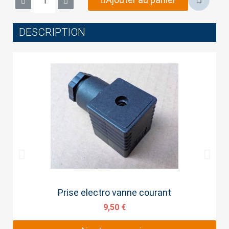
DESCRIPTION
Cancel
Sign in
Aperçu rapide
Prise electro vanne courant
9,50 €