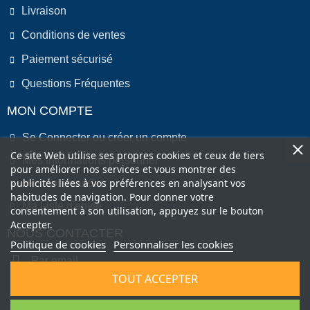
Livraison
Conditions de ventes
Paiement sécurisé
Questions Fréquentes
MON COMPTE
Se Connecter ou créer un compte
Ce site Web utilise ses propres cookies et ceux de tiers
Mes informations personnel
pour améliorer nos services et vous montrer des
publicités liées à vos préférences en analysant vos
Mes commandes
habitudes de navigation. Pour donner votre
Ma Liste d'envie
consentement à son utilisation, appuyez sur le bouton
Accepter.
NOUS CONTACTER
Politique de cookies
Personnaliser les cookies
Par email
TOUT ACCEPTER
Par Téléphone