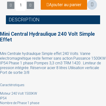
Ajouter au panier
DESCRIPTION
Mini Central Hydraulique 240 Volt Simple
Effet
Mini Centrale hydraulique Simple effet 240 Volts. Vanne
electromagnétique reste fermer sans action.Puissance 1500KW
IP54 Phase 1 phase Pompes 3,3 cm3 TRM 1420 . Limiteur de
×
Sign in
pression intégrée. Réservoir acier 8 litres Utilisation verticale
Port de sortie 3/8
You need to be logged in to save products in your
wish list.
Caractéristiques:
Moteur 240 Volt 1500KW
IP54
Nombre de Phase 1 phase