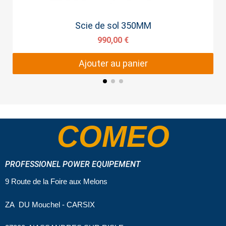
Aperçu rapide
Scie de sol 350MM
990,00 €
Ajouter au panier
COMEO
PROFESSIONEL POWER EQUIPEMENT
9 Route de la Foire aux Melons
ZA DU Mouchel - CARSIX