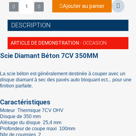
Ajouter au panier
DESCRIPTION
ARTICLE DE DEMONSTRATION
- OCCASION
Scie Diamant Béton 7CV 350MM
×
Sign in
La scie béton est généralement destinée à couper avec un
You need to be logged in to save products in your
disque diamant à sec des pavés auto bloquant ect... pour une
wish list.
finition parfaite.
Caractéristiques
Moteur Thermique 7CV OHV
Cancel
Sign in
Disque de 350 mm
Alésage du disque 25,4 mm
Profondeur de coupe maxi 100mm
Nbr de courroies 2