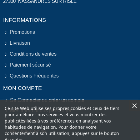
27300 NASSANDRES SUR RISLE
INFORMATIONS
Promotions
Livraison
Conditions de ventes
Paiement sécurisé
Questions Fréquentes
MON COMPTE
Se Connecter ou créer un compte
Ce site Web utilise ses propres cookies et ceux de tiers
Mes informations personnel
pour améliorer nos services et vous montrer des
publicités liées à vos préférences en analysant vos
Mes commandes
habitudes de navigation. Pour donner votre
Ma Liste d'envie
consentement à son utilisation, appuyez sur le bouton
Accepter.