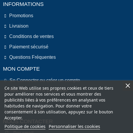
INFORMATIONS
Promotions
Livraison
Conditions de ventes
Paiement sécurisé
Questions Fréquentes
MON COMPTE
Se Connecter ou créer un compte
Ce site Web utilise ses propres cookies et ceux de tiers
Mes informations personnel
pour améliorer nos services et vous montrer des
publicités liées à vos préférences en analysant vos
Mes commandes
habitudes de navigation. Pour donner votre
Ma Liste d'envie
consentement à son utilisation, appuyez sur le bouton
Accepter.
NOUS CONTACTER
Politique de cookies
Personnaliser les cookies