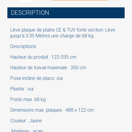
You need to be logged in to save products in your
wish list.
DESCRIPTION
Lève plaque de platre CE & TUV forte section.
Lève
Cancel
Sign in
jusqu'à 3.35 Mètres une charge de 68 kg
Descriptions:
Hauteur du produit : 122-335 cm
Hauteur de travail maximale : 350 cm
Pose incliné de placo: oui
Pliante : oui
Poids max. 68 kg
Dimensions max. plaques : 488 x 122 cm
Couleur : Jaune
Matériau : acier