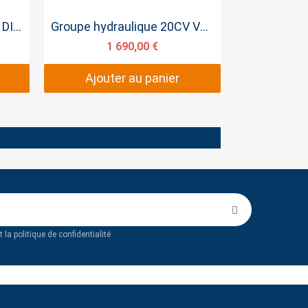
Aperçu rapide
Groupe hydraulique 12CV DIESEL
Groupe hydraulique 20CV V2 POMPE SAE 14CM3
1 690,00 €
Ajouter au panier
 la politique de confidentialité