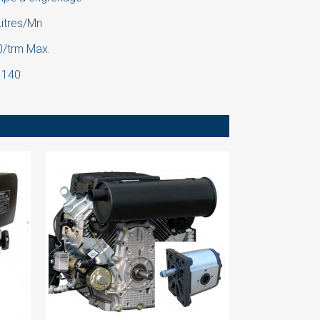
itres/Mn
0/trm Max.
 140