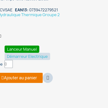
CVSAE
EAN13
0739472279521
ydraulique Thermique Groupe 2
C
Lanceur Manuel
Démarreur Electrique
pe
Ajouter au panier