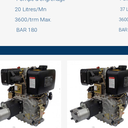
Cancel
Sign in
20 Litres/Mn
37 L
3600/trm Max.
360
BAR 180
BAR