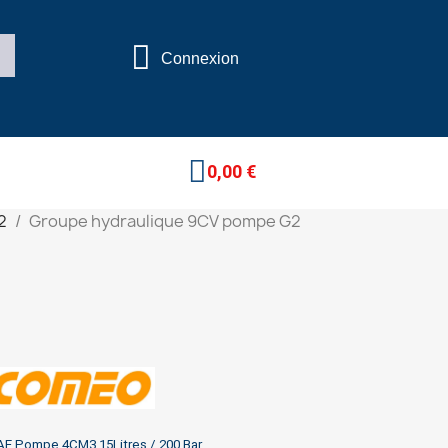
Connexion
0,00 €
2
Groupe hydraulique 9CV pompe G2
AE Pompe 4CM3 15Litres / 200 Bar