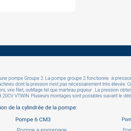
une pompe Groupe 2. La pompe groupe 2 fonctionne à pression 
achines dont la pression n'est pas nécessairement très élevée. Ce
ers, vire filet, outillage tel que marteau piqueur . La pression o
ign in
20CV VTWIN. Plusieurs montages sont possibles suivant le débi
ion de la cylindrée de la pompe:
 need to be logged in to save products in your wish list.
Pompe 6 CM3
Pom
Pompe a engrenage
Pom