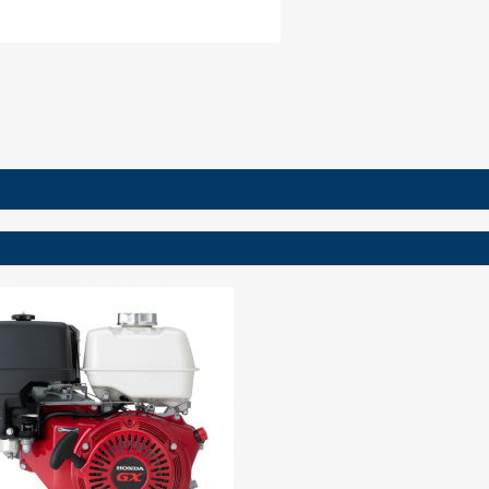
ign in
 need to be logged in to save products in your wish list.
Cancel
Sign in