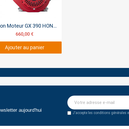
Aperçu rapide
Option Moteur GX 390 HONDA 13CV pour fendeuse
660,00 €
Ajouter au panier
wsletter aujourd'hui
J'accepte les conditions générales et