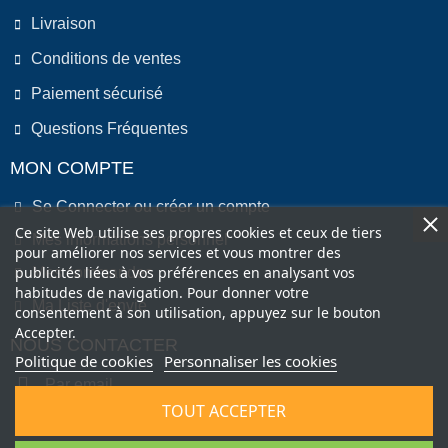
Livraison
Conditions de ventes
Paiement sécurisé
Questions Fréquentes
MON COMPTE
Se Connecter ou créer un compte
Ce site Web utilise ses propres cookies et ceux de tiers
Mes informations personnel
pour améliorer nos services et vous montrer des
publicités liées à vos préférences en analysant vos
Mes commandes
habitudes de navigation. Pour donner votre
Ma Liste d'envie
consentement à son utilisation, appuyez sur le bouton
Accepter.
NOUS CONTACTER
Politique de cookies
Personnaliser les cookies
Par email
TOUT ACCEPTER
Par Téléphone