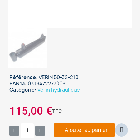
Référence
VERIN 50-32-210
EAN13
0739472277008
Catégorie
Vérin hydraulique
115,00 €
×
TTC
Sign in
Ajouter au panier
You need to be logged in to save products in your
wish list.