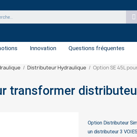
otions
Innovation
Questions fréquentes
raulique
Distributeur Hydraulique
Option SE 45L pour
on SE 45L pour transformer distrib
Option Distributeur Si
un distributeur 3 VOIE