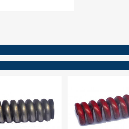
ign in
 need to be logged in to save products in your wish list.
Cancel
Sign in