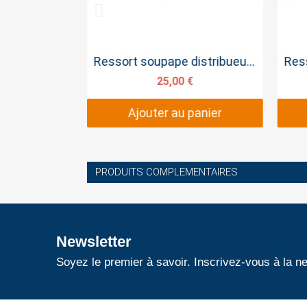
pide
Aperçu rapide
litres
Ressort soupape distribueur 80 Bar
€
25,00 €
panier
Ajouter au panier
PRODUITS COMPLEMENTAIRES
Newsletter
Soyez le premier à savoir. Inscrivez-vous à la ne