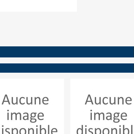
ign in
 need to be logged in to save products in your wish list.
Cancel
Sign in