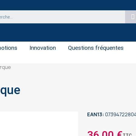
otions
Innovation
Questions fréquentes
orque
rque
EAN13
07394722804
36,00 €
TTC